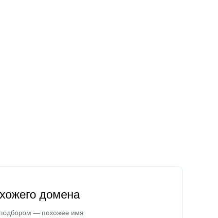
охожего домена
 подбором — похожее имя