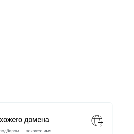
охожего домена
 подбором — похожее имя