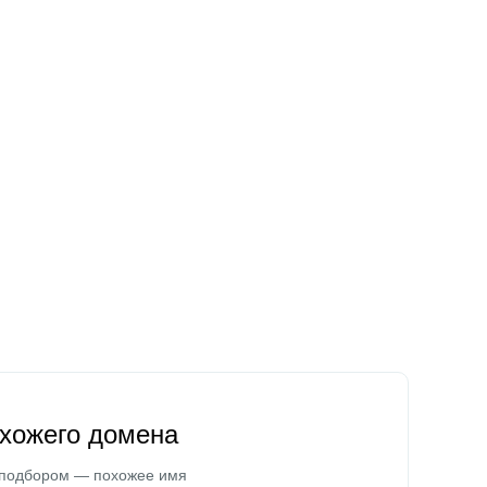
охожего домена
 подбором — похожее имя